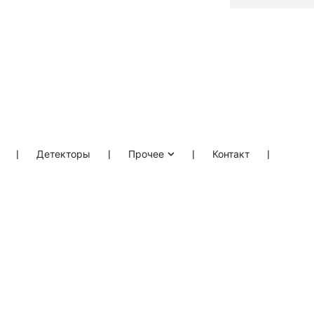
❘
Детекторы
❘
Прочее
❘
Контакт
❘