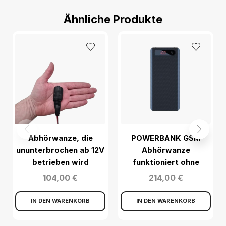
Ähnliche Produkte
Abhörwanze, die
POWERBANK GSM
ununterbrochen ab 12V
Abhörwanze
betrieben wird
funktioniert ohne
Aufladen bis zu 180
104,00
€
214,00
€
Tagen
IN DEN WARENKORB
IN DEN WARENKORB