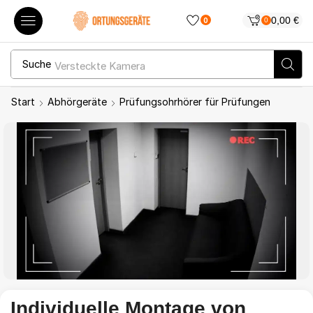
0,00
€
0
0
Suche
Versteckte Kamera
Start
Abhörgeräte
Prüfungsohrhörer für Prüfungen
Individuelle Montage von