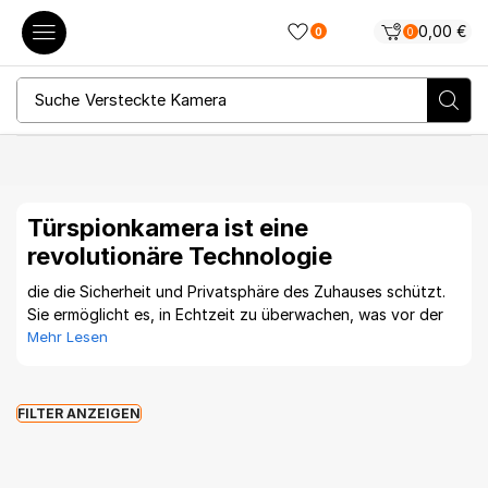
0,00
€
0
0
Suche
Versteckte Kamera
Türspionkamera ist eine
revolutionäre Technologie
die die Sicherheit und Privatsphäre des Zuhauses schützt.
Sie ermöglicht es, in Echtzeit zu überwachen, was vor der
Tür geschieht, indem ein Mobiltelefon mit einer mobilen App
Mehr Lesen
verwendet wird, die mit dem Türspion verbunden ist. Diese
Funktion ist in der heutigen Gesellschaft, die die Bedeutung
des persönlichen Raums und der Sicherheit betont, von
FILTER ANZEIGEN
besonders großem Wert. Sie hilft nicht nur, potenzielle
Eindringlinge oder Besucher zu identifizieren, sondern auch
effektiv Verstöße im Treppenhaus zu überwachen, wer Müll