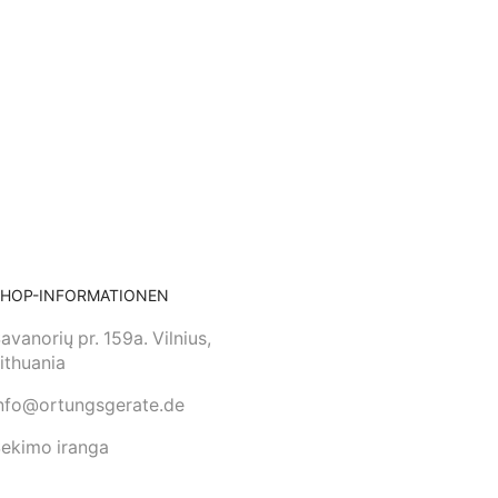
SHOP-INFORMATIONEN
avanorių pr. 159a. Vilnius,
ithuania
nfo@ortungsgerate.de
ekimo iranga