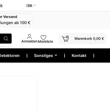
🚀
DE
er Versand
llungen ab 100 €
0
0
Warenkorb
0,00
€
Anmelden
Merkliste
Detektoren
❘
Sonstiges
❘
Kontakt
❘