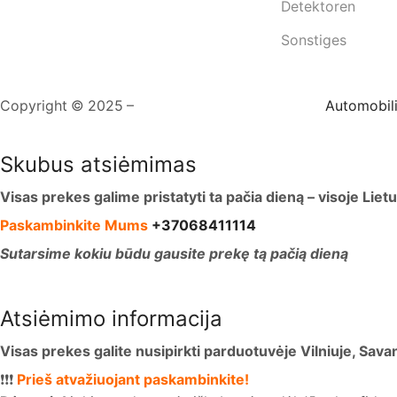
Detektoren
Sonstiges
Copyright © 2025 –
Website-Erstellung
RESTapi
Automobili
Skubus atsiėmimas
Visas prekes galime pristatyti ta pačia dieną – visoje Liet
Paskambinkite Mums
+37068411114
Sutarsime kokiu būdu gausite prekę tą pačią dieną
Atsiėmimo informacija
Visas prekes galite nusipirkti parduotuvėje Vilniuje, Sava
❗❗❗
Prieš atvažiuojant paskambinkite!