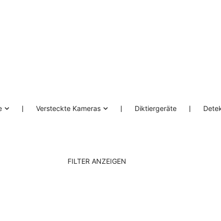
e
❘
Versteckte Kameras
❘
Diktiergeräte
❘
Dete
FILTER ANZEIGEN