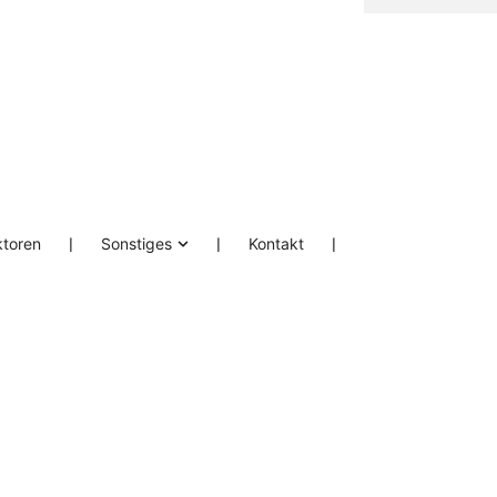
ktoren
❘
Sonstiges
❘
Kontakt
❘