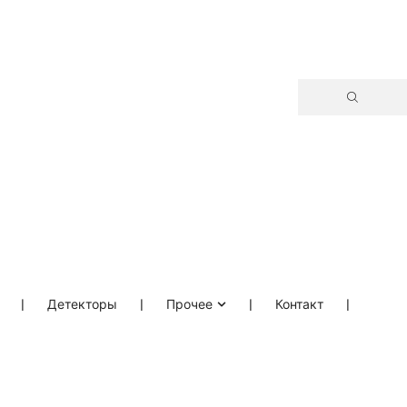
❘
Детекторы
❘
Прочее
❘
Контакт
❘