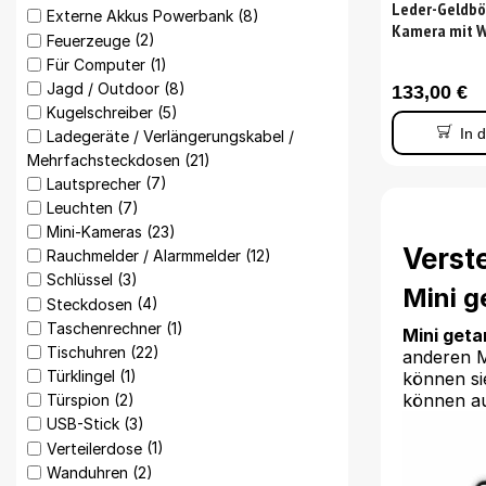
Leder-Geldbör
Externe Akkus Powerbank
(8)
Kamera mit W
Feuerzeuge
(2)
Für Computer
(1)
Jagd / Outdoor
(8)
133,00
€
Kugelschreiber
(5)
In 
Ladegeräte / Verlängerungskabel /
Mehrfachsteckdosen
(21)
Lautsprecher
(7)
Leuchten
(7)
Mini-Kameras
(23)
Verst
Rauchmelder / Alarmmelder
(12)
Schlüssel
(3)
Mini g
Steckdosen
(4)
Taschenrechner
(1)
Mini get
Tischuhren
(22)
anderen M
Türklingel
(1)
können si
können au
Türspion
(2)
USB-Stick
(3)
Verteilerdose
(1)
Wanduhren
(2)