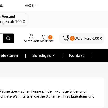
DE
🚀
r Versand
lungen ab 100 €
0
0
Warenkorb
0,00
€
Anmelden
Merkliste
etektoren
❘
Sonstiges
❘
Kontakt
❘
e Räume überwachen können, indem wichtige Bilder und
chnete Wahl für alle, die die Sicherheit ihres Eigentums und
h versteckte Kameras leicht an verschiedenen Orten installieren
e diskrete Aufnahme von Video oder Video und Ton.