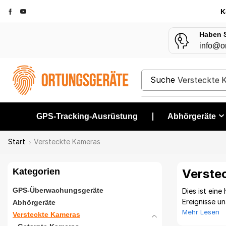
K
Haben 
info@o
Suche
Versteckte 
GPS-Tracking-Ausrüstung
❘
Abhörgeräte
Start
Versteckte Kameras
Kategorien
Verste
GPS-Überwachungsgeräte
Dies ist ein
Ereignisse un
Abhörgeräte
ihrer Angehö
Mehr Lesen
Versteckte Kameras
und verberge