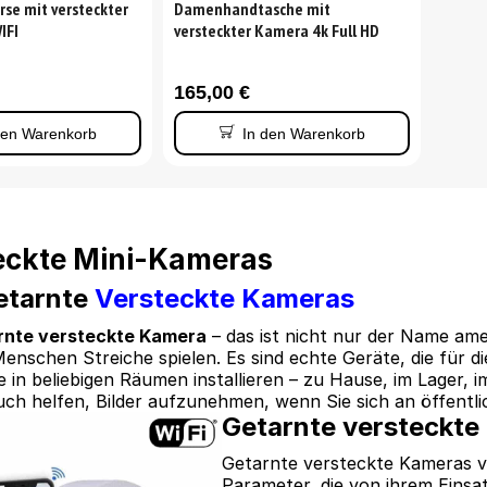
se mit versteckter
Damenhandtasche mit
IFI
versteckter Kamera 4k Full HD
165,00
€
den Warenkorb
In den Warenkorb
eckte Mini-Kameras
etarnte
Versteckte Kameras
arnte versteckte Kamera
– das ist nicht nur der Name am
enschen Streiche spielen. Es sind echte Geräte, die für 
e in beliebigen Räumen installieren – zu Hause, im Lager, 
ch helfen, Bilder aufzunehmen, wenn Sie sich an öffentl
Getarnte versteckt
Getarnte versteckte Kameras v
Parameter, die von ihrem Eins