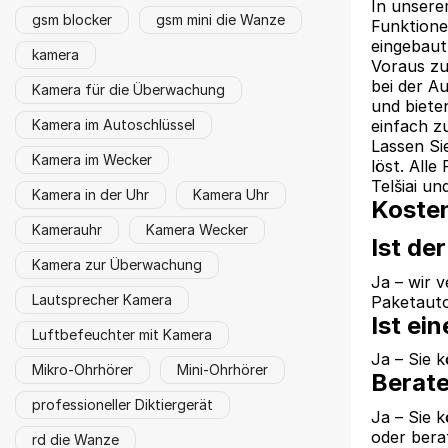
In unsere
gsm blocker
gsm mini die Wanze
Funktione
eingebaut
kamera
Voraus zu
bei der A
Kamera für die Überwachung
und biete
einfach z
Kamera im Autoschlüssel
Lassen Si
Kamera im Wecker
löst. Alle
Telšiai un
Kamera in der Uhr
Kamera Uhr
Koste
Kamerauhr
Kamera Wecker
Ist d
Kamera zur Überwachung
Ja – wir 
Lautsprecher Kamera
Paketaut
Ist ei
Luftbefeuchter mit Kamera
Ja – Sie 
Mikro-Ohrhörer
Mini-Ohrhörer
Berate
professioneller Diktiergerät
Ja – Sie 
oder bera
rd die Wanze