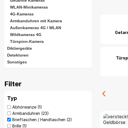
Getarnte Kameras
Getarnte Kam
WLAN-Minikameras
eignen sich 
4G-Kameras
rechtliche Z
Armbanduhren mit Kamera
unterschiedl
Außenkameras 4G / WLAN
Beim Kauf ei
Getar
Wildkameras 4G
Alle Geräte 
Türspion-Kamera
der optimale
entspricht.
Diktiergeräte
Detektoren
Was ist eine
Türs
Sonstiges
Filter
Typ
Abhörwanze
(1)
Armbanduhren
(23)
Brieftaschen / Handtaschen
(2)
Brille
(1)