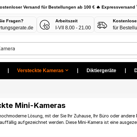
ostenloser Versand für Bestellungen ab 100 € 🔥 Expressversand 
Sie Fragen?
Arbeitszeit
Kostenlose
rtungsgerate.de
I-VII 8.00 - 21.00
für Bestel
Kamera
❘
Versteckte Kameras
❘
Diktiergeräte
❘
D
ckte Mini-Kameras
e hochmoderne Lösung, mit der Sie Ihr Zuhause, Ihr Büro oder ander
auffällig aufgezeichnet werden. Diese Mini-Kamera ist eine ausgezei
rigen gewährleisten möchten. Dank ihrer kompakten Größe lassen sic
n – von Uhren bis hin zu Kugelschreibern – und ermöglichen so ein