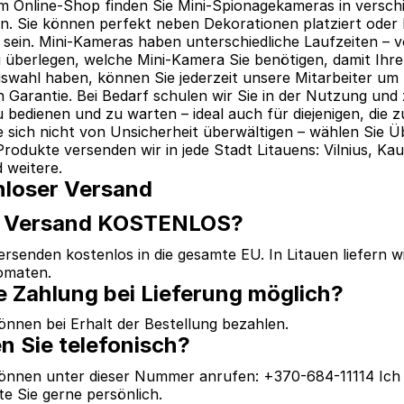
m Online-Shop finden Sie Mini-Spionagekameras in versch
n. Sie können perfekt neben Dekorationen platziert oder be
 sein. Mini-Kameras haben unterschiedliche Laufzeiten – vo
 überlegen, welche Mini-Kamera Sie benötigen, damit Ihre 
uswahl haben, können Sie jederzeit unsere Mitarbeiter um 
n Garantie. Bei Bedarf schulen wir Sie in der Nutzung und z
u bedienen und zu warten – ideal auch für diejenigen, d
e sich nicht von Unsicherheit überwältigen – wählen Sie Ü
 Produkte versenden wir in jede Stadt Litauens: Vilnius, Kau
d weitere.
nloser Versand
er Versand KOSTENLOS?
versenden kostenlos in die gesamte EU. In Litauen liefern w
omaten.
ne Zahlung bei Lieferung möglich?
können bei Erhalt der Bestellung bezahlen.
n Sie telefonisch?
können unter dieser Nummer anrufen: +370-684-11114 Ich
te Sie gerne persönlich.