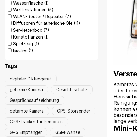
Wasserflasche
(1)
Wetterstationen
(5)
WLAN-Router / Repeater
(7)
Diffusoren für ätherische Öle
(11)
Serviettenbox
(2)
Kunstpflanzen
(1)
Spielzeug
(1)
Bücher
(1)
Tags
Verst
digitaler Diktiergerät
Kameras w
geheime Kamera
Gesichtsschutz
oder bere
Haussiche
Gesprächsaufzeichnung
Reinigung
können
v
getarnte Kamera
GPS-Störsender
besonders
lange ver
GPS-Tracker für Personen
Mini-
GPS Empfänger
GSM-Wanze