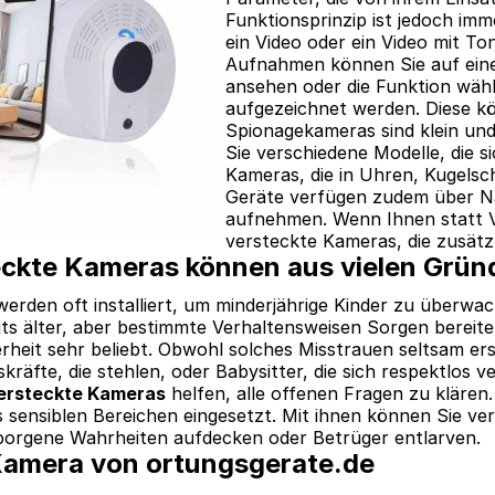
Funktionsprinzip ist jedoch imm
ein Video oder ein Video mit To
Aufnahmen können Sie auf ein
ansehen oder die Funktion wähl
aufgezeichnet werden. Diese kö
Spionagekameras sind klein und
Sie verschiedene Modelle, die s
Kameras, die in Uhren, Kugelschr
Geräte verfügen zudem über N
aufnehmen. Wenn Ihnen statt V
versteckte Kameras, die zusätzl
eckte Kameras können aus vielen Grü
erden oft installiert, um minderjährige Kinder zu überwach
its älter, aber bestimmte Verhaltensweisen Sorgen bereite
rheit sehr beliebt. Obwohl solches Misstrauen seltsam ers
skräfte, die stehlen, oder Babysitter, die sich respektlos 
ersteckte Kameras
helfen, alle offenen Fragen zu klären
 sensiblen Bereichen eingesetzt. Mit ihnen können Sie 
borgene Wahrheiten aufdecken oder Betrüger entlarven.
Kamera von ortungsgerate.de