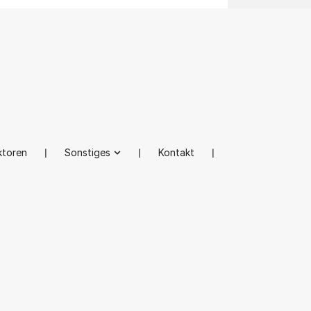
ktoren
❘
Sonstiges
❘
Kontakt
❘