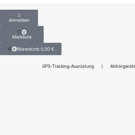
Anmelden
0
Merkliste
Warenkorb
0,00
€
0
GPS-Tracking-Ausrüstung
❘
Abhörgerät