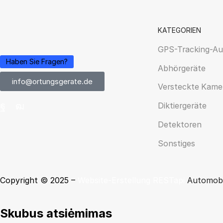
KATEGORIEN
GPS-Tracking-Au
Haben Sie Fragen?
Abhörgeräte
info@ortungsgerate.de
Versteckte Kame
Diktiergeräte
Detektoren
Sonstiges
Copyright © 2025 –
Website-Erstellung
RESTapi
Automobi
Skubus atsiėmimas