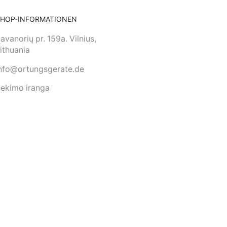
SHOP-INFORMATIONEN
avanorių pr. 159a. Vilnius,
ithuania
nfo@ortungsgerate.de
ekimo iranga