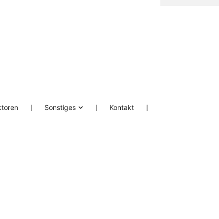
ktoren
❘
Sonstiges
❘
Kontakt
❘