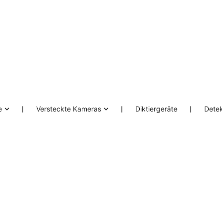
e
❘
Versteckte Kameras
❘
Diktiergeräte
❘
Dete