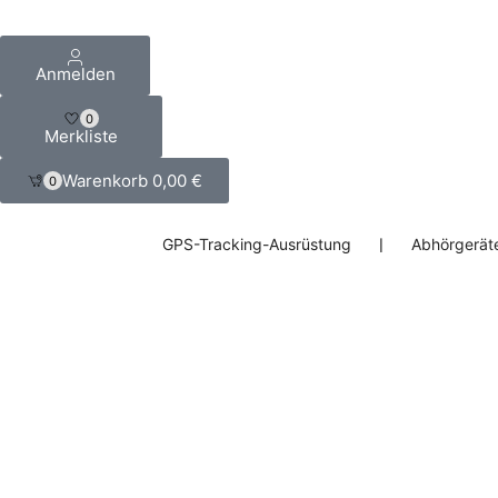
Anmelden
0
Merkliste
Warenkorb
0,00
€
0
GPS-Tracking-Ausrüstung
❘
Abhörgerät