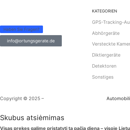
KATEGORIEN
GPS-Tracking-Au
Haben Sie Fragen?
Abhörgeräte
info@ortungsgerate.de
Versteckte Kame
Diktiergeräte
Detektoren
Sonstiges
Copyright © 2025 –
Website-Erstellung
RESTapi
Automobili
Skubus atsiėmimas
Visas prekes galime pristatyti ta pačia dieną – visoje Liet