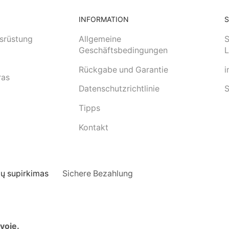
INFORMATION
srüstung
Allgemeine
S
Geschäftsbedingungen
L
Rückgabe und Garantie
i
ras
Datenschutzrichtlinie
S
Tipps
Kontakt
ų supirkimas
Sichere Bezahlung
uvoje.