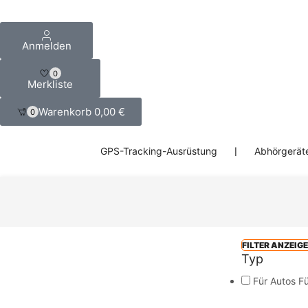
Anmelden
0
Merkliste
Warenkorb
0,00
€
0
GPS-Tracking-Ausrüstung
❘
Abhörgerät
FILTER ANZEIG
Typ
Für Autos F