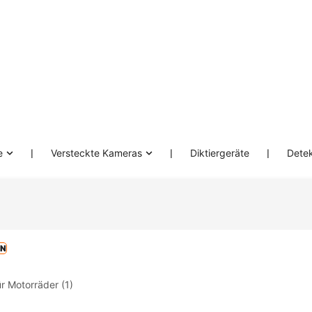
e
❘
Versteckte Kameras
❘
Diktiergeräte
❘
Dete
EN
ür Motorräder
(1)