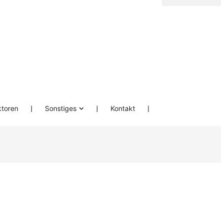
ktoren
❘
Sonstiges
❘
Kontakt
❘