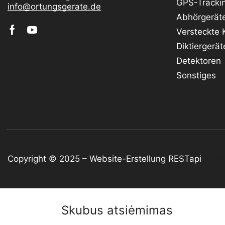
GPS-Tracki
info@ortungsgerate.de
Abhörgerät
Versteckte
Diktiergerät
Detektoren
Sonstiges
Copyright © 2025 –
Website-Erstellung
RESTapi
Auto
Skubus atsiėmimas